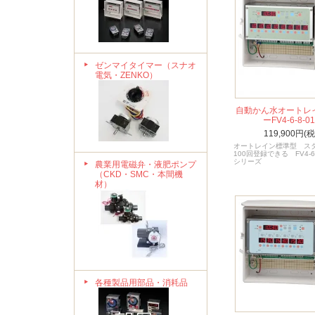
ゼンマイタイマー（スナオ
電気・ZENKO）
自動かん水オートレ
ーFV4-6-8-01
119,900円(
オートレイン標準型 ス
100回登録できる FV4-6-
シリーズ
農業用電磁弁・液肥ポンプ
（CKD・SMC・本間機
材）
各種製品用部品・消耗品