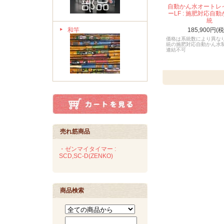
自動かん水オートレ
ーLF : 施肥対応自
統
185,900円(
和竿
価格は系統数により異な
統の施肥対応自動かん水
連結不可
売れ筋商品
・ゼンマイタイマー :
SCD,SC-D(ZENKO)
商品検索