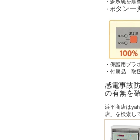
・多系統を順
タン一
・ボ
・保護用プラ
・付属品 取
感電事故
の有無を
浜平商店はya
店」を検索し