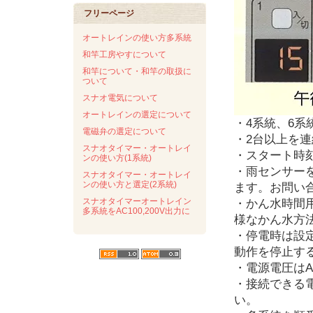
フリーページ
オートレインの使い方多系統
和竿工房やすについて
和竿について・和竿の取扱に
ついて
スナオ電気について
オートレインの選定について
・4系統、6系
電磁弁の選定について
・2台以上を
スナオタイマー・オートレイ
・スタート時刻
ンの使い方(1系統)
・雨センサー
スナオタイマー・オートレイ
ンの使い方と選定(2系統)
ます。お問い
スナオタイマーオートレイン
・かん水時間
多系統をAC100,200V出力に
様なかん水方
・停電時は設
動作を停止す
・電源電圧はA
・接続できる電
い。