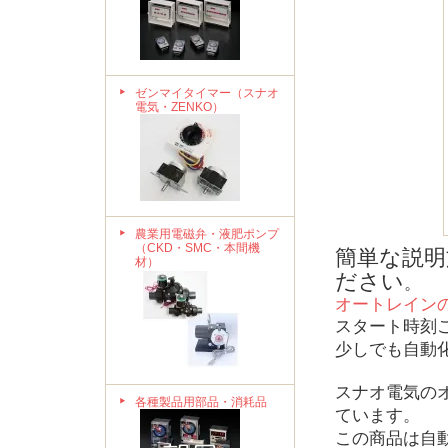
ゼンマイタイマー（スナオ
電気・ZENKO）
農業用電磁弁・液肥ポンプ
（CKD・SMC・本間機
簡単な説
材）
ださい
。
オートレイン
スタート時刻
少しでも自動
スナオ電気の
各種製品用部品・消耗品
ています。
この商品は自