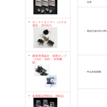
・ 住所
ゼンマイタイマー（スナオ
電気・ZENKO）
・ 商品代金以外の料
農業用電磁弁・液肥ポンプ
（CKD・SMC・本間機
材）
・ 申込有効期限
各種製品用部品・消耗品