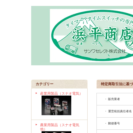
カテゴリー
特定商取引法に基づ
産業用製品（スナオ電気）
・ 販売業者
・ 運営統括責任者名
・ 郵便番号
農業用製品（スナオ電気
他）