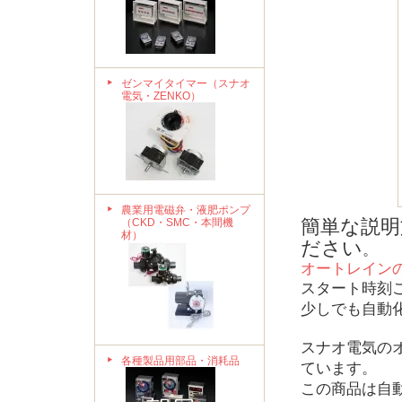
ゼンマイタイマー（スナオ
電気・ZENKO）
農業用電磁弁・液肥ポンプ
簡単な説
（CKD・SMC・本間機
材）
ださい
。
オートレイン
スタート時刻
少しでも自動
スナオ電気の
各種製品用部品・消耗品
ています。
この商品は自