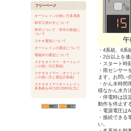
フリーページ
オートレインの使い方多系統
和竿工房やすについて
和竿について・和竿の取扱に
ついて
スナオ電気について
オートレインの選定について
・4系統、6系
電磁弁の選定について
・2台以上を
スナオタイマー・オートレイ
・スタート時
ンの使い方(1系統)
・雨センサー
スナオタイマー・オートレイ
ます。お問い
ンの使い方と選定(2系統)
・かん水時間
スナオタイマーオートレイン
多系統をAC100,200V出力に
様なかん水方
・停電時は設
動作を停止す
・電源電圧はA
・接続できる電
い。
・多系統を順