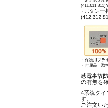
(411,611,81
タン一
・ボ
(412,61
・保護用プラ
・付属品 取
感電事故
の有無を
4系統タ
す。
ご注文い