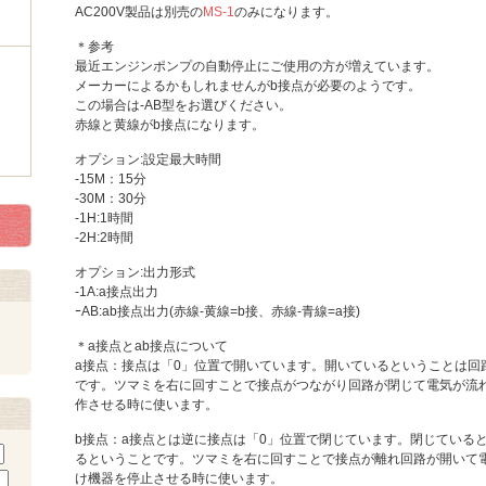
AC200V製品は別売の
MS-1
のみになります。
＊参考
最近エンジンポンプの自動停止にご使用の方が増えています。
メーカーによるかもしれませんがb接点が必要のようです。
この場合は-AB型をお選びください。
赤線と黄線がb接点になります。
オプション:設定最大時間
-15M：15分
-30M：30分
-1H:1時間
-2H:2時間
オプション:出力形式
-1A:a接点出力
ｰAB:ab接点出力(赤線-黄線=b接、赤線-青線=a接)
＊a接点とab接点について
a接点：接点は「0」位置で開いています。開いているということは回
です。ツマミを右に回すことで接点がつながり回路が閉じて電気が流
作させる時に使います。
b接点：a接点とは逆に接点は「0」位置で閉じています。閉じている
るということです。ツマミを右に回すことで接点が離れ回路が開いて
け機器を停止させる時に使います。