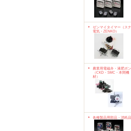
ゼンマイタイマー（ス
電気・ZENKO）
農業用電磁弁・液肥ポ
（CKD・SMC・本間機
材）
各種製品用部品・消耗