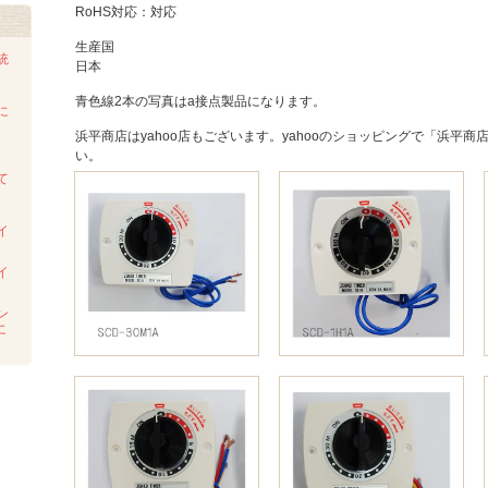
RoHS対応：対応
生産国
統
日本
青色線2本の写真はa接点製品になります。
に
浜平商店はyahoo店もございます。yahooのショッピングで「浜平
い。
て
イ
イ
ン
に