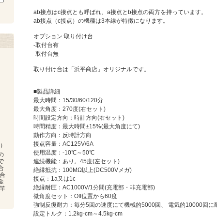
ab接点はc接点とも呼ばれ、a接点とb接点の両方を持っています。
ab接点（c接点）の機種は3本線が特徴になります。
オプション:取り付け台
-取付台有
-取付台無
取り付け台は「浜平商店」オリジナルです。
■製品詳細
最大時間：15/30/60/120分
最大角度：270度(右セット)
時間設定方向：時計方向(右セット)
時間精度：最大時間±15%(最大角度にて)
動作方向：反時計方向
接点容量：AC125V/6A
）
使用温度：-10℃～50℃
の
で
連続機能：あり。45度(左セット)
合
絶縁抵抗：100MΩ以上(DC500Vメガ)
合
接点：1a又は1c
金
絶縁耐圧：AC1000V/1分間(充電部・非充電部)
竿
微角度セット：Off位置から60度
強制反復耐力：毎分5回の速度にて機械的5000回、 電気的10000回
設定トルク：1.2kg-cm～4.5kg-cm