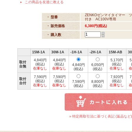
この商品を友達に教える
ZENKOゼンマイタイマー 
・ 型番
付き AC100V専用
・ 販売価格
6,380円(税込)
・ 購入数
15M-1A
30M-1A
-1H-1A
-2H-1A
15M-AB
3
4,840円
4,840円
5,170円
5
取付
(税込)
(税込)
(税込)
4,840円
6,050円
台無
在庫なし
在庫なし
在庫なし
(税込)
(税込)
7,590円
7,590円
7,920円
7
取付
(税込)
(税込)
(税込)
7,590円
8,800円
台付
在庫なし
在庫なし
在庫なし
(税込)
(税込)
» 特定商取引法に基づく表記 (返品など)