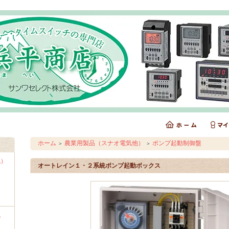
ホーム
農業用製品（スナオ電気他）
ポンプ起動制御盤
＞
＞
気）
オートレイン１・２系統ポンプ起動ボックス
気