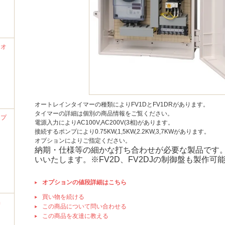
ナオ
オートレインタイマーの種類によりFV1DとFV1DRがあります。
タイマーの詳細は個別の商品情報をご覧ください。
ンプ
電源入力によりAC100V,AC200V(3相)があります。
接続するポンプにより0.75KW,1,5KW,2.2KW,3,7KWがあります。
オプションによりご指定ください。
納期・仕様等の細かな打ち合わせが必要な製品です
いいたします。※FV2D、FV2DJの制御盤も製作可
オプションの値段詳細はこちら
買い物を続ける
品
この商品について問い合わせる
この商品を友達に教える