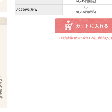
74,745円(税込)
AC200V3.7KW
78,705円(税込)
» 特定商取引法に基づく表記 (返品など)
）
の
で
合
合
金
竿