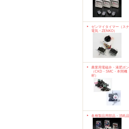
ゼンマイタイマー（ス
電気・ZENKO）
農業用電磁弁・液肥ポ
（CKD・SMC・本間機
材）
各種製品用部品・消耗