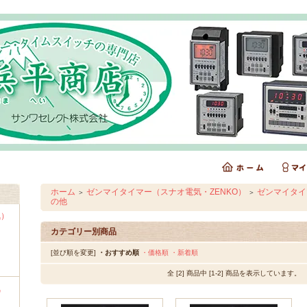
ホーム
ゼンマイタイマー（スナオ電気・ZENKO）
ゼンマイタイマ
＞
＞
の他
気）
カテゴリー別商品
[並び順を変更]
・おすすめ順
・価格順
・新着順
全 [2] 商品中 [1-2] 商品を表示しています。
気