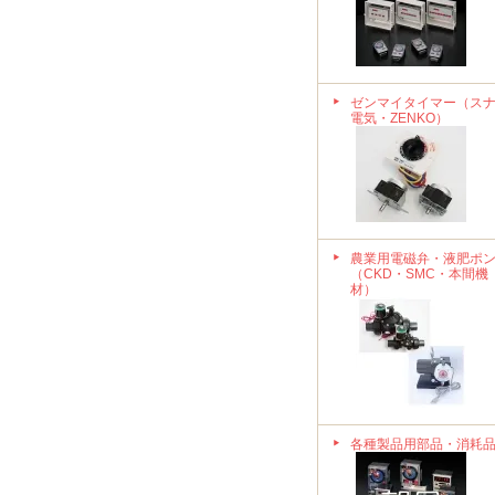
ゼンマイタイマー（ス
電気・ZENKO）
農業用電磁弁・液肥ポ
（CKD・SMC・本間機
材）
各種製品用部品・消耗