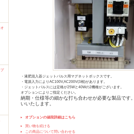
ナオ
ンプ
・液肥混入器ジェットパルス用マグネットボックスです。
・電源入力によりAC100V,AC200V(3相)があります。
・ジェットパルスには定格が25Wと40Wの2機種がございます。
オプションによりご指定ください。
納期・仕様等の細かな打ち合わせが必要な製品です
いいたします。
オプションの値段詳細はこちら
品
買い物を続ける
この商品について問い合わせる