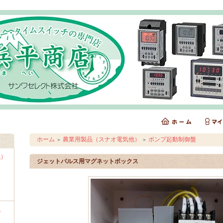
ホーム
農業用製品（スナオ電気他）
ポンプ起動制御盤
＞
＞
気）
ジェットパルス用マグネットボックス
気