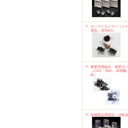
ゼンマイタイマー（ス
電気・ZENKO）
農業用電磁弁・液肥ポ
（CKD・SMC・本間機
材）
各種製品用部品・消耗